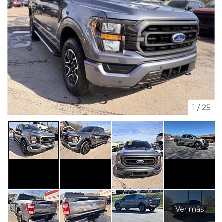
1
/
25
Ver más