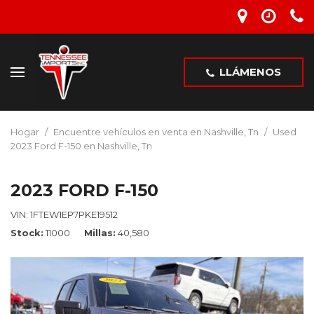
LLÁMENOS
Hogar
/
Encuentre vehículos en venta en Nashville, Tn
/
Used
2023 Ford F-150 en Nashville, Tn
2023 FORD F-150
VIN:
1FTEW1EP7PKE19512
Stock
11000
Millas
40,580