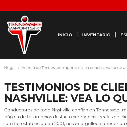
INICIO
INVENTARIO
ES
Of
Ver todo
[38]
Of
Hogar
/
Acerca de Tennessee imports inc, un concesionario de au
Se
Autos
[1]
TESTIMONIOS DE CLIE
Camiones
NASHVILLE: VEA LO Q
[28]
Conductores de todo Nashville confían en Tennessee Impo
SUVs & Crossovers
página de testimonios destaca experiencias reales de c
[7]
familiar establecido en 2001, nos enorgullece ofrecer un 