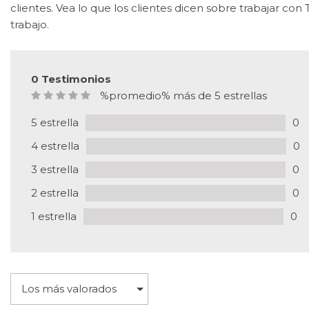
Vans
clientes. Vea lo que los clientes dicen sobre trabajar 
[2]
trabajo.
Híbridos & Eléctricos
[4]
0 Testimonios
%promedio% más de 5 estrellas
5 estrella
0
4 estrella
0
3 estrella
0
2 estrella
0
1 estrella
0