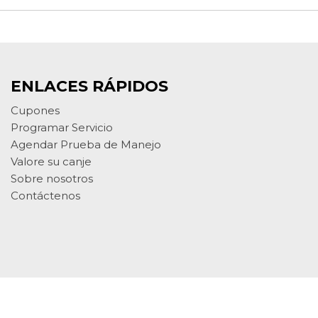
ENLACES RÁPIDOS
Cupones
Programar Servicio
Agendar Prueba de Manejo
Valore su canje
Sobre nosotros
Contáctenos
xt-Generation Engine 6 impulsado por
DealerFire
. Parte del portafolio de productos a