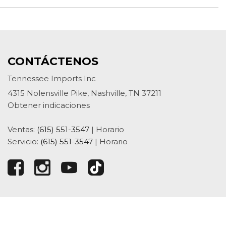
CONTÁCTENOS
Tennessee Imports Inc
4315 Nolensville Pike, Nashville, TN 37211
Obtener indicaciones
Ventas:
(615) 551-3547
|
Horario
Servicio:
(615) 551-3547
|
Horario
vanzados de tecnología automotriz de
DealerSocket
.