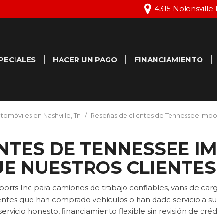
4315 Nolensville 
PECIALES
HACER UN PAGO
FINANCIAMIENTO
ertas Especiales
Aprobación de crédit
en línea
ertas Especiales de
tomóviles en Nashville, Tn
/
Reseñas de clientes de Tennessee import
rvicio
Calcular Valor de Can
Agendar Prueba de
NTES DE TENNESSEE IM
Manejo
UE NUESTROS CLIENTE
rts Inc para camiones de trabajo confiables, vans de carg
lientes que han comprado vehículos o han dado servicio a 
servicio honesto, financiamiento flexible sin revisión de c