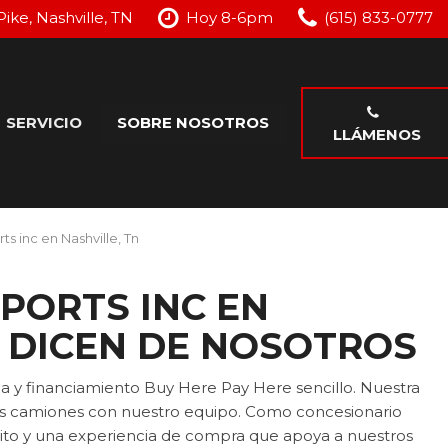
Pike, Nashville, TN
Hoy 8-6pm
(615) 833-0777
SERVICIO
SOBRE NOSOTROS
LLÁMENOS
o
Nuestros Servicios
Nuestro Concesionario
Programar Servicio
Testimonios
s inc en Nashville, Tn
je
Ofertas Especiales de
Contáctenos
Servicio
PORTS INC EN
S DICEN DE NOSOTROS
a y financiamiento Buy Here Pay Here sencillo. Nuestra
sus camiones con nuestro equipo. Como concesionario
rédito y una experiencia de compra que apoya a nuestros