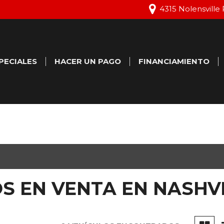
4315 Nolensville 
PECIALES
HACER UN PAGO
FINANCIAMIENTO
ertas Especiales
Aprobación de crédit
en línea
ertas Especiales de
rvicio
Calcular Valor de Can
Agendar Prueba de
Manejo
S EN VENTA EN NASHVI