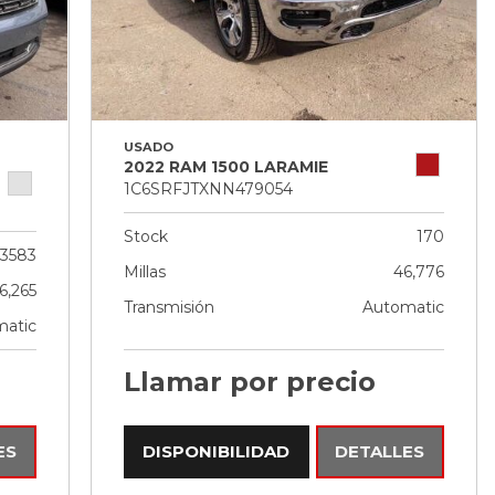
USADO
2022 RAM 1500 LARAMIE
1C6SRFJTXNN479054
Stock
170
3583
Millas
46,776
6,265
Transmisión
Automatic
atic
Llamar por precio
ES
DISPONIBILIDAD
DETALLES