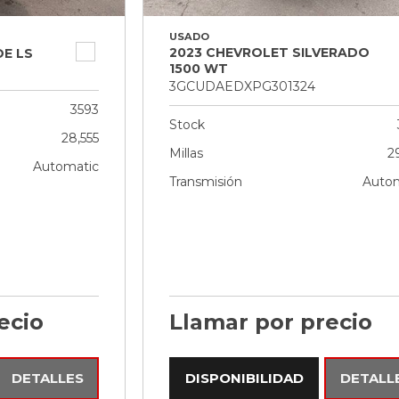
USADO
2023 CHEVROLET SILVERADO
E LS
1500 WT
3GCUDAEDXPG301324
3593
Stock
28,555
Millas
2
Automatic
Transmisión
Autom
ecio
Llamar por precio
DETALLES
DISPONIBILIDAD
DETALL