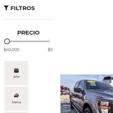
Vans
FILTROS
[2]
Híbridos & Eléctricos
[4]
PRECIO
$40,000
$0
Año
Marca