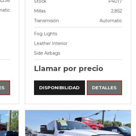
5,238
Stock
P4017
atic
Millas
2,852
Transmisión
Automatic
Fog Lights
Leather Interior
Side Airbags
Llamar por precio
ES
DISPONIBILIDAD
DETALLES