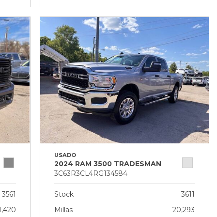
USADO
2024 RAM 3500 TRADESMAN
3C63R3CL4RG134584
3561
Stock
3611
1,420
Millas
20,293