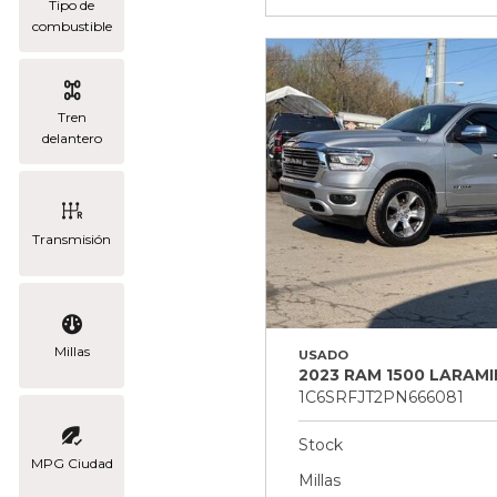
Tipo de
combustible
Tren
delantero
Transmisión
Millas
USADO
2023 RAM 1500 LARAMI
1C6SRFJT2PN666081
Stock
MPG Ciudad
Millas