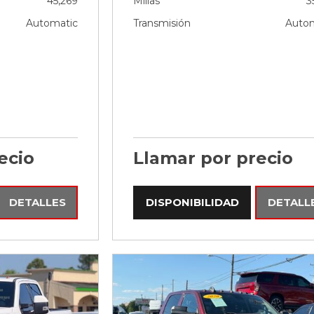
45,269
Millas
3
Automatic
Transmisión
Autom
ecio
Llamar por precio
DETALLES
DISPONIBILIDAD
DETALL