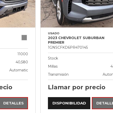
USADO
2023 CHEVROLET SUBURBAN
PREMIER
1GNSCFKD6PR470145
11000
Stock
40,580
Millas
4
Automatic
Transmisión
Autom
ecio
Llamar por precio
DETALLES
DISPONIBILIDAD
DETALL