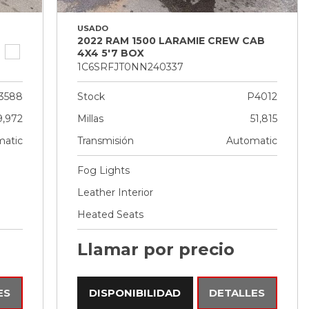
USADO
2022 RAM 1500 LARAMIE CREW CAB
4X4 5'7 BOX
1C6SRFJT0NN240337
3588
Stock
P4012
9,972
Millas
51,815
atic
Transmisión
Automatic
Fog Lights
Leather Interior
Heated Seats
Llamar por precio
ES
DISPONIBILIDAD
DETALLES