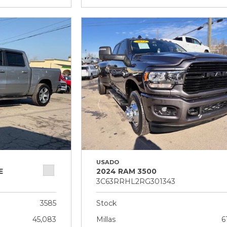
USADO
E
2024 RAM 3500
3C63RRHL2RG301343
3585
Stock
45,083
Millas
6