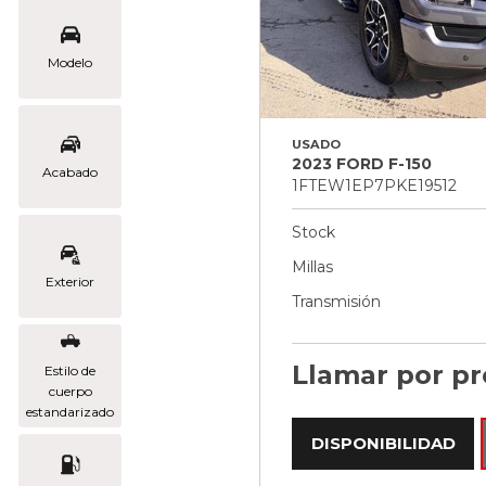
Modelo
USADO
2023 FORD F-150
Acabado
1FTEW1EP7PKE19512
Stock
Millas
Exterior
Transmisión
Llamar por pr
Estilo de
cuerpo
estandarizado
DISPONIBILIDAD