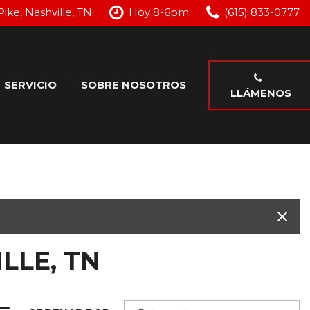
Pike, Nashville, TN
Hoy 8-6pm
(615) 833-0777
SERVICIO
SOBRE NOSOTROS
LLÁMENOS
o
Nuestros Servicios
Nuestro Concesionario
Programar Servicio
Testimonios
je
Ofertas Especiales de
Contáctenos
Servicio
LLE, TN