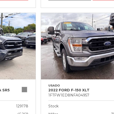
USADO
 SR5
2022 FORD F-150 XLT
1FTFW1ED8NFA04957
129178
Stock