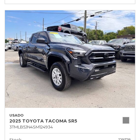
USADO
2025 TOYOTA TACOMA SR5
3TMLB5JN4SM124934
Stock
129178