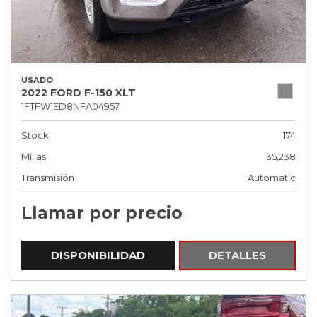
USADO
2022 FORD F-150 XLT
1FTFW1ED8NFA04957
Stock
174
Millas
35,238
Transmisión
Automatic
Llamar por precio
DISPONIBILIDAD
DETALLES