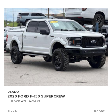
USADO
2020 FORD F-150 SUPERCREW
1FTEW1C42LFA26190
Stock
R4067