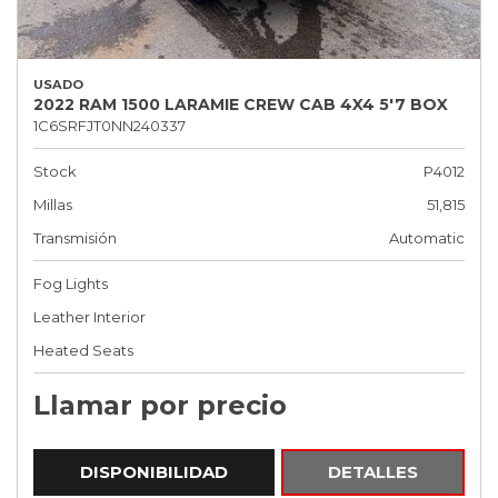
USADO
2022 RAM 1500 LARAMIE CREW CAB 4X4 5'7 BOX
1C6SRFJT0NN240337
Stock
P4012
Millas
51,815
Transmisión
Automatic
Fog Lights
Leather Interior
Heated Seats
Llamar por precio
DISPONIBILIDAD
DETALLES