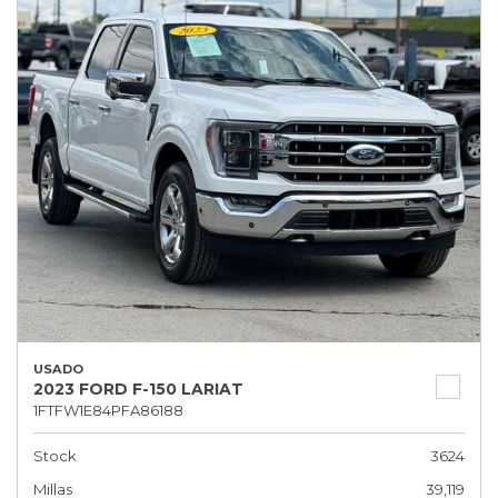
USADO
2023 FORD F-150 LARIAT
1FTFW1E84PFA86188
Stock
3624
Millas
39,119