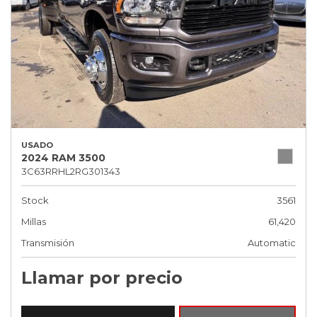
USADO
2024 RAM 3500
3C63RRHL2RG301343
Stock
3561
Millas
61,420
Transmisión
Automatic
Llamar por precio