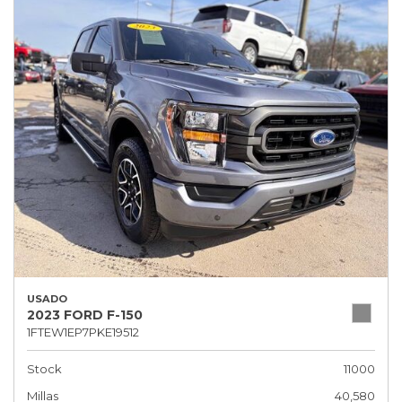
USADO
2023 FORD F-150
1FTEW1EP7PKE19512
Stock
11000
Millas
40,580