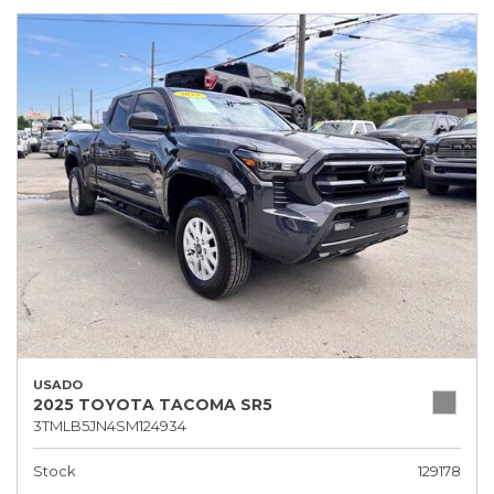
USADO
2025 TOYOTA TACOMA SR5
3TMLB5JN4SM124934
Stock
129178