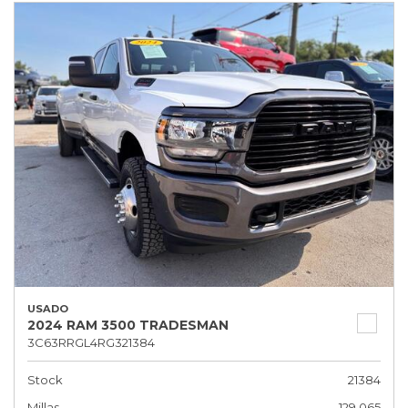
USADO
2024 RAM 3500 TRADESMAN
3C63RRGL4RG321384
Stock
21384
Millas
129,065