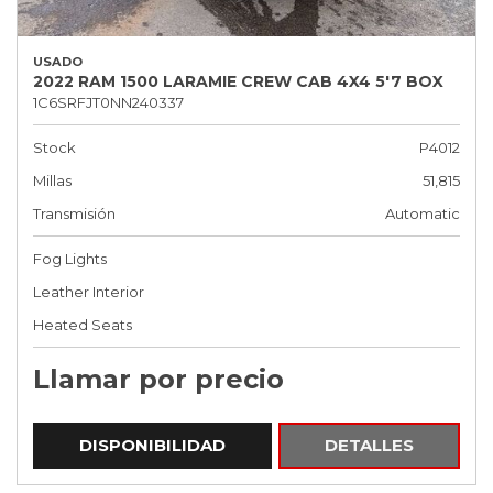
USADO
2022 RAM 1500 LARAMIE CREW CAB 4X4 5'7 BOX
1C6SRFJT0NN240337
Stock
P4012
Millas
51,815
Transmisión
Automatic
Fog Lights
Leather Interior
Heated Seats
Llamar por precio
DISPONIBILIDAD
DETALLES