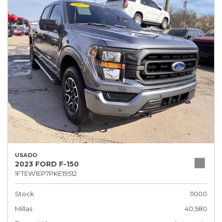
USADO
2023 FORD F-150
1FTEW1EP7PKE19512
Stock
11000
Millas
40,580