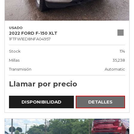
USADO
2022 FORD F-150 XLT
1FTFW1ED8NFA04957
Stock
174
Millas
35,238
Transmisión
Automatic
Llamar por precio
DISPONIBILIDAD
DETALLES