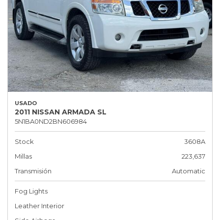
USADO
2011 NISSAN ARMADA SL
5N1BA0ND2BN606984
Stock
3608A
Millas
223,637
Transmisión
Automatic
Fog Lights
Leather Interior