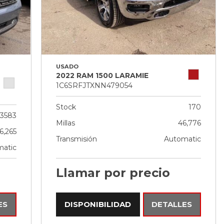
USADO
2022 RAM 1500 LARAMIE
1C6SRFJTXNN479054
Stock
170
3583
Millas
46,776
6,265
Transmisión
Automatic
atic
Llamar por precio
ES
DISPONIBILIDAD
DETALLES