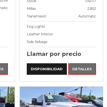
5,238
Stock
P4017
atic
Millas
2,852
Transmisión
Automatic
Fog Lights
Leather Interior
Side Airbags
Llamar por precio
ES
DISPONIBILIDAD
DETALLES