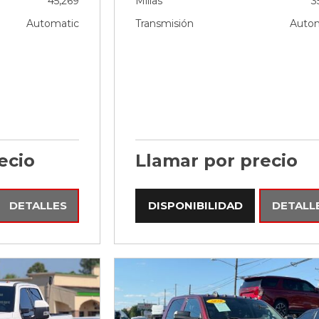
45,269
Millas
3
Automatic
Transmisión
Autom
ecio
Llamar por precio
DETALLES
DISPONIBILIDAD
DETALL