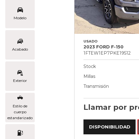
Modelo
USADO
2023 FORD F-150
Acabado
1FTEW1EP7PKE19512
Stock
Millas
Exterior
Transmisión
Llamar por pr
Estilo de
cuerpo
estandarizado
DISPONIBILIDAD