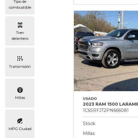
Tipo de
combustible
Tren
delantero
Transmisión
Millas
USADO
2023 RAM 1500 LARAMI
1C6SRFJT2PN666081
Stock
MPG Ciudad
Millas