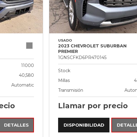
USADO
2023 CHEVROLET SUBURBAN
PREMIER
1GNSCFKD6PR470145
11000
Stock
40,580
Millas
4
Automatic
Transmisión
Autom
ecio
Llamar por precio
DETALLES
DISPONIBILIDAD
DETALL