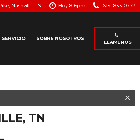
Pike, Nashville, TN
Hoy 8-6pm
(615) 833-0777
SERVICIO
SOBRE NOSOTROS
LLÁMENOS
o
Nuestros Servicios
Nuestro Concesionario
Programar Servicio
Testimonios
je
Ofertas Especiales de
Contáctenos
Servicio
LLE, TN