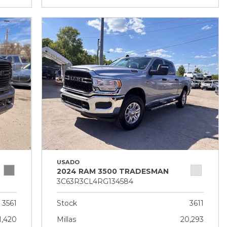
USADO
2024 RAM 3500 TRADESMAN
3C63R3CL4RG134584
3561
Stock
3611
1,420
Millas
20,293