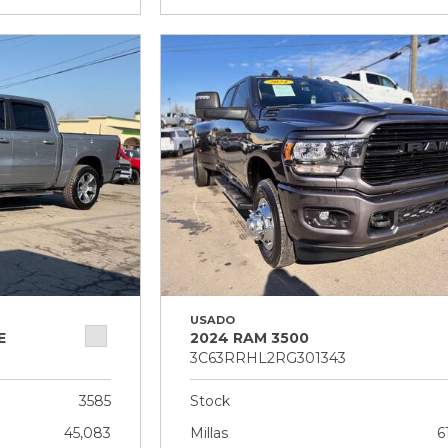
USADO
E
2024 RAM 3500
3C63RRHL2RG301343
3585
Stock
45,083
Millas
6