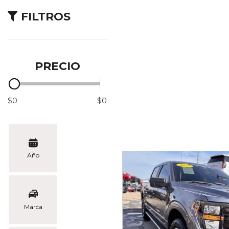
Vans
FILTROS
[2]
Híbridos & Eléctricos
[4]
PRECIO
$0
$0
Año
Marca