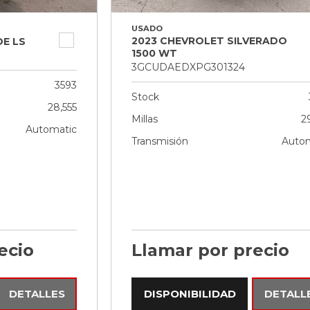
USADO
2023 CHEVROLET SILVERADO
E LS
1500 WT
3GCUDAEDXPG301324
3593
Stock
28,555
Millas
2
Automatic
Transmisión
Autom
ecio
Llamar por precio
DETALLES
DISPONIBILIDAD
DETALL