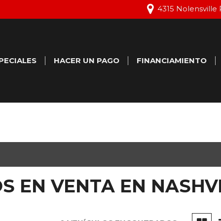
4315 Nolensville 
PECIALES
HACER UN PAGO
FINANCIAMIENTO
ertas Especiales
Aprobación de crédit
en línea
ertas Especiales de
rvicio
Calcular Valor de Can
Agendar Prueba de
Manejo
S EN VENTA EN NASHVI