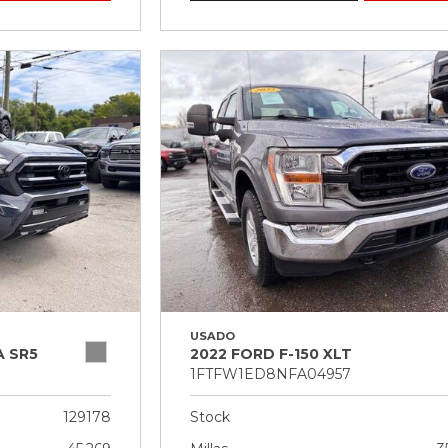
USADO
 SR5
2022 FORD F-150 XLT
1FTFW1ED8NFA04957
129178
Stock